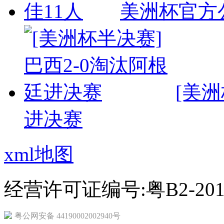
美洲杯官方
[美
进决赛
xml地图
经营许可证编号:粤B2-2010
粤公网安备 44190002002940号