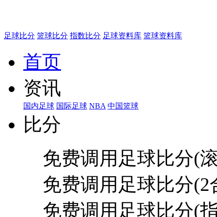
足球比分
篮球比分
指数比分
足球资料库
篮球资料库
首页
资讯
国内足球
国际足球
NBA
中国篮球
比分
免费调用
足球比分(滚
免费调用
足球比分(2合
免费调用
足球比分(指