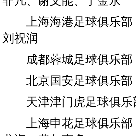
非凡、谢文能、于金永
上海海港足球俱乐部：
刘祝润
成都蓉城足球俱乐部
北京国安足球俱乐部：
天津津门虎足球俱乐
上海申花足球俱乐部：