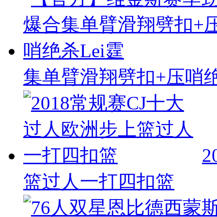
集单臂滑翔劈扣+压哨绝
篮过人一打四扣篮