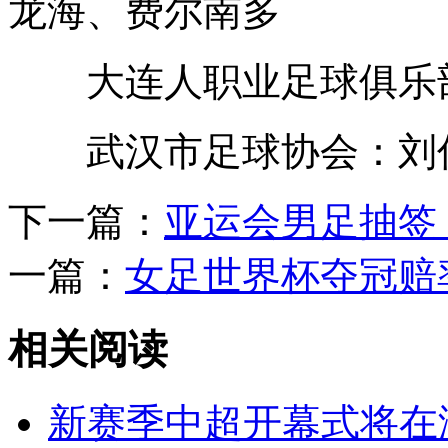
龙海、费尔南多
大连人职业足球俱乐部
武汉市足球协会：刘
下一篇：
亚运会男足抽签
一篇：
女足世界杯夺冠赔率
相关阅读
新赛季中超开幕式将在