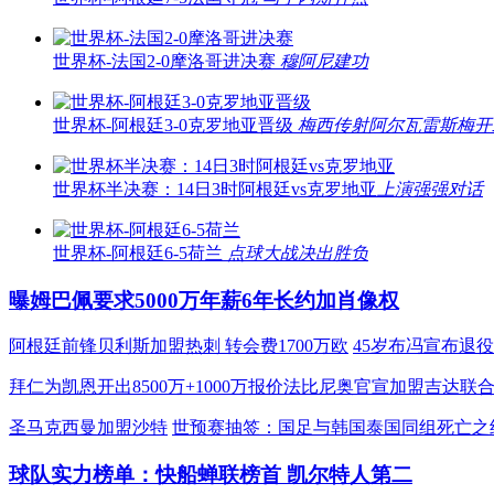
世界杯-法国2-0摩洛哥进决赛
穆阿尼建功
世界杯-阿根廷3-0克罗地亚晋级
梅西传射阿尔瓦雷斯梅开
世界杯半决赛：14日3时阿根廷vs克罗地亚
上演强强对话
世界杯-阿根廷6-5荷兰
点球大战决出胜负
曝姆巴佩要求5000万年薪6年长约加肖像权
阿根廷前锋贝利斯加盟热刺 转会费1700万欧
45岁布冯宣布退役
拜仁为凯恩开出8500万+1000万报价
法比尼奥官宣加盟吉达联
圣马克西曼加盟沙特
世预赛抽签：国足与韩国泰国同组死亡之
球队实力榜单：快船蝉联榜首 凯尔特人第二