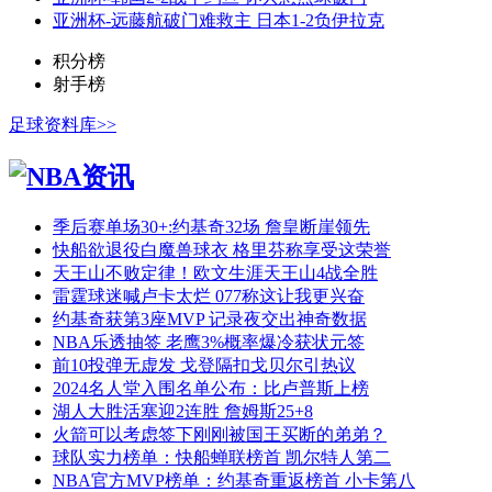
亚洲杯-远藤航破门难救主 日本1-2负伊拉克
积分榜
射手榜
足球资料库>>
季后赛单场30+:约基奇32场 詹皇断崖领先
快船欲退役白魔兽球衣 格里芬称享受这荣誉
天王山不败定律！欧文生涯天王山4战全胜
雷霆球迷喊卢卡太烂 077称这让我更兴奋
约基奇获第3座MVP 记录夜交出神奇数据
NBA乐透抽签 老鹰3%概率爆冷获状元签
前10投弹无虚发 戈登隔扣戈贝尔引热议
2024名人堂入围名单公布：比卢普斯上榜
湖人大胜活塞迎2连胜 詹姆斯25+8
火箭可以考虑签下刚刚被国王买断的弟弟？
球队实力榜单：快船蝉联榜首 凯尔特人第二
NBA官方MVP榜单：约基奇重返榜首 小卡第八