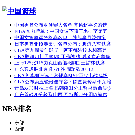
中国男篮公布亚预赛大名单 齐麟赵嘉义落选
FIBA实力榜单：中国女篮下降三名排至第五
中国女篮奥运资格赛名单：韩旭李月汝领衔
日本男篮亚预赛集训名单公布：渡边八村缺席
CBA第九周最佳球员：阿不都沙拉木和高登
CBA取消四川男篮MC工作资格 后者宣布辞职
上海125比115力克山西迎4连胜 王哲林缺席
广东客场胜北京迎7连胜 周琦砍20+12
CBA各奖项评选：常规赛MVP至少出战34场
CBA公布第五轮最佳阵容：陈国豪琼斯李荣培
青岛双加时胜上海 杨韩森31分王哲林致命失误
广东首战20分轻取山西 瓦特斯27分周琦缺席
NBA排名
东部
西部