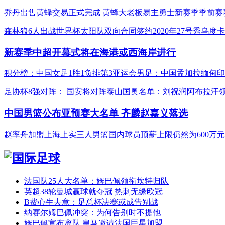
乔丹出售黄蜂交易正式完成 黄蜂大老板易主
勇士新赛季季前赛
森林狼6人出战世界杯
太阳队双向合同签约2020年27号秀乌度卡
新赛季中超开幕式将在海港或西海岸进行
积分榜：中国女足1胜1负排第3
亚运会男足：中国孟加拉缅甸印
足协杯8强对阵： 国安将对阵泰山
国奥名单：刘祝润阿布拉汗
中国男篮公布亚预赛大名单 齐麟赵嘉义落选
赵率舟加盟上海上实三人男篮
国内球员顶薪上限仍然为600万元
法国队25人大名单：姆巴佩领衔坎特归队
英超38轮曼城赢球就夺冠 热刺无缘欧冠
B费心生去意：足总杯决赛或成告别战
纳赛尔姆巴佩冲突：为何告别时不提他
姆巴佩宣布离队 皇马邀请法国巨星加盟