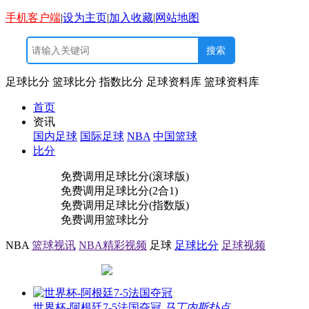
手机客户端
|
设为主页
|
加入收藏
|
网站地图
足球比分
篮球比分
指数比分
足球资料库
篮球资料库
首页
资讯
国内足球
国际足球
NBA
中国篮球
比分
免费调用
足球比分(滚球版)
免费调用
足球比分(2合1)
免费调用
足球比分(指数版)
免费调用
篮球比分
NBA
篮球视讯
NBA精彩视频
足球
足球比分
足球视频
世界杯-阿根廷7-5法国夺冠
马丁内斯扑点