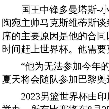
国王中锋多曼塔斯-小
陶宛主帅马克斯维蒂斯谈
席的主要原因是他的合同
时间赶上世界杯。他需要
“他为无法参加今年的
夏天将会随队参加巴黎奥
2023男篮世界杯由印