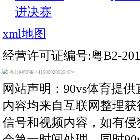
进决赛
xml地图
经营许可证编号:粤B2-2010
粤公网安备 44190002002940号
网站声明
：90vs体育提
内容均来自互联网整理获
信号和视频内容，如有侵
会第一时间处理，同时90