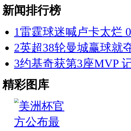
新闻排行榜
1
雷霆球迷喊卢卡太烂 
2
英超38轮曼城赢球就
3
约基奇获第3座MVP
精彩图库