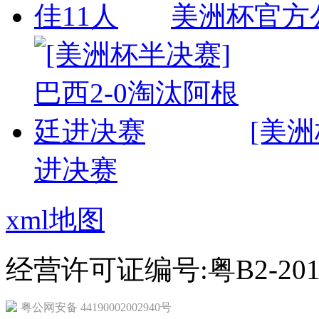
美洲杯官方
[美
进决赛
xml地图
经营许可证编号:粤B2-2010
粤公网安备 44190002002940号