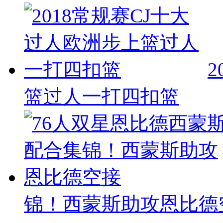
篮过人一打四扣篮
锦！西蒙斯助攻恩比德