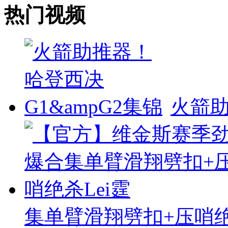
热门视频
火箭助
集单臂滑翔劈扣+压哨绝