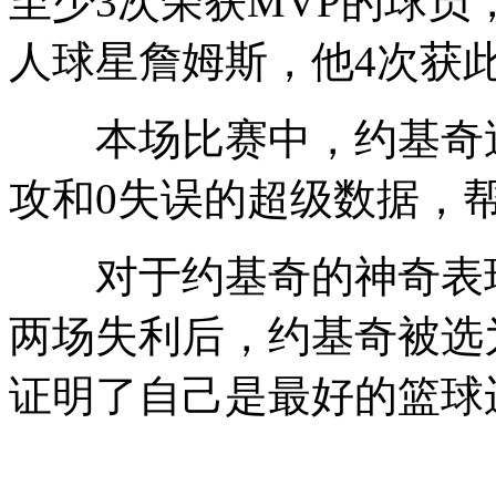
至少3次荣获MVP的球员
人球星詹姆斯，他4次获
本场比赛中，约基奇送出
攻和0失误的超级数据，帮助
对于约基奇的神奇表现
两场失利后，约基奇被选
证明了自己是最好的篮球