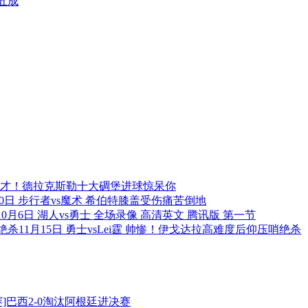
五成
才！德拉克斯勒十大碉堡进球惊呆你
30日 步行者vs魔术 希伯特膝盖受伤痛苦倒地
10月6日 湖人vs勇士 全场录像 高清英文 腾讯版 第一节
11月15日 勇士vsLei霆 帅惨！伊戈达拉高难度后仰压哨绝杀
]巴西2-0淘汰阿根廷进决赛