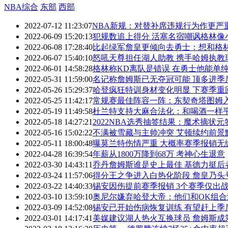
NBA综合
东部
西部
2022-07-12 11:23:07
NBA新规：对替补席违规行为作更严
2022-06-09 15:20:13
犯规数追上得分 活塞名宿嘲讽格林像
2022-06-08 17:28:40
比起绿军詹皇更倾向去勇士：想和格
2022-06-07 15:40:10
怒吼天尊担任湖人助教 携手哈姆执教
2022-06-01 14:58:28
格林称KD离队是错误 在勇士他能单
2022-05-31 11:59:00
名记称詹姆斯已无夺冠可能 顶多进季
2022-05-26 15:29:37
哈登疯狂特训身材变化明显 下赛季重
2022-05-25 11:42:17
常规赛最佳阵容一阵：东契奇塔图姆
2022-05-19 11:49:58
杜兰特支持大麻合法化：和喝酒一样
2022-05-18 14:27:21
2022NBA选秀抽签结果：魔术摘状元
2022-05-16 15:02:22
不满被雪藏与主帅冲突 艾顿续约前景
2022-05-11 18:00:48
曝莫兰特伤情严重 大概率赛季报销无
2022-04-28 16:39:54
年薪从1800万降到68万 考神心生退意
2022-03-30 14:43:11
乔丹詹姆斯谁是史上最佳 基德力挺后
2022-03-24 11:57:06
得分王之争进入白热化阶段 詹皇乃头
2022-03-22 14:40:33
锡安因伤提前赛季报销 3个赛季仅出战
2022-03-10 13:59:10
奥尼尔嫌弃哈登大帝：他们和OK组合
2022-03-09 14:52:08
锡安已开始伤病恢复训练 有望赶上季
2022-03-01 14:17:41
美媒建议湖人热火互换球员 詹姆斯成