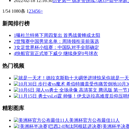
2022-02-18 12:16:30
历史第一 德罗赞连续7场35+命中率超
1/54 1080条
1
2
3
4
5
6
>
新闻排行榜
1
曝杜兰特将下周四复出 首秀战黄蜂或太阳
2
世预赛中国男篮名单：周琦领衔吴前落选
3
女足世界杯小组赛：中国队对手全部确定
4
快船官宣正式签下威少 继续身穿0号球衣
热门视频
就是一天
10月
精彩图库
美洲杯官方公布最佳11人
[美洲杯半决赛