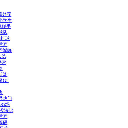
重处罚
小学生
林联手
球队
纯打球
后赛
回巅峰
入选
平常
签
黯淡
缘G5
者
号热门
85场
没法比
后赛
筹码