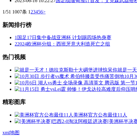
2023-06-16 10:22:27
国足战缅甸预计首发：艾克森武磊搭
1/51 1007条
1
2
3
4
5
6
>
新闻排行榜
1
国足17日集中备战亚洲杯 计划踢四场热身赛
2
2024欧洲杯分组：西班牙意大利造死亡之组
热门视频
就是一天
10月
精彩图库
美洲杯官方公布最佳11人
[美洲杯半决赛
xml地图