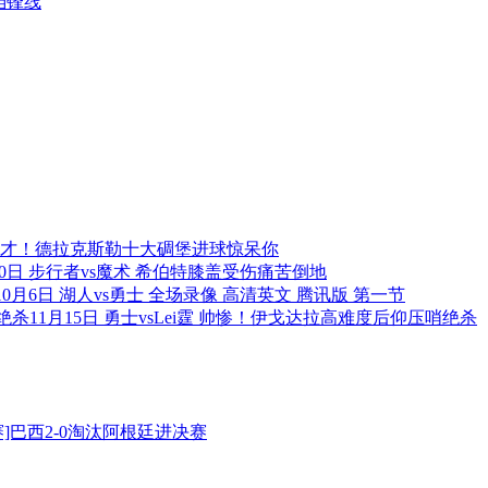
档锋线
才！德拉克斯勒十大碉堡进球惊呆你
30日 步行者vs魔术 希伯特膝盖受伤痛苦倒地
10月6日 湖人vs勇士 全场录像 高清英文 腾讯版 第一节
11月15日 勇士vsLei霆 帅惨！伊戈达拉高难度后仰压哨绝杀
]巴西2-0淘汰阿根廷进决赛