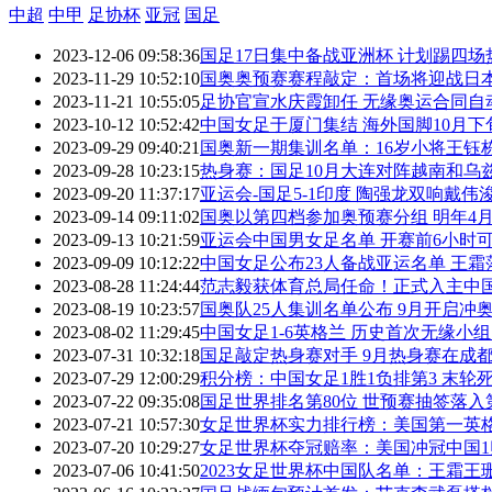
中超
中甲
足协杯
亚冠
国足
2023-12-06 09:58:36
国足17日集中备战亚洲杯 计划踢四场
2023-11-29 10:52:10
国奥奥预赛赛程敲定：首场将迎战日
2023-11-21 10:55:05
足协官宣水庆霞卸任 无缘奥运合同自
2023-10-12 10:52:42
中国女足于厦门集结 海外国脚10月下
2023-09-29 09:40:21
国奥新一期集训名单：16岁小将王钰
2023-09-28 10:23:15
热身赛：国足10月大连对阵越南和乌
2023-09-20 11:37:17
亚运会-国足5-1印度 陶强龙双响戴伟
2023-09-14 09:11:02
国奥以第四档参加奥预赛分组 明年4
2023-09-13 10:21:59
亚运会中国男女足名单 开赛前6小时
2023-09-09 10:12:22
中国女足公布23人备战亚运名单 王霜
2023-08-28 11:24:44
范志毅获体育总局任命！正式入主中
2023-08-19 10:23:57
国奥队25人集训名单公布 9月开启冲
2023-08-02 11:29:45
中国女足1-6英格兰 历史首次无缘小
2023-07-31 10:32:18
国足敲定热身赛对手 9月热身赛在成
2023-07-29 12:00:29
积分榜：中国女足1胜1负排第3 末轮
2023-07-22 09:35:08
国足世界排名第80位 世预赛抽签落入
2023-07-21 10:57:30
女足世界杯实力排行榜：美国第一英
2023-07-20 10:29:27
女足世界杯夺冠赔率：美国冲冠中国1赔
2023-07-06 10:41:50
2023女足世界杯中国队名单：王霜王