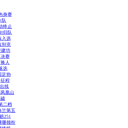
热身赛
本队
动终止
旬归队
栋入选
兹别克
浚建功
月决赛
可换人
落选
国足协
奥征程
组出线
都凤凰山
死磕
第二档
格兰第五
251
珊珊领衔